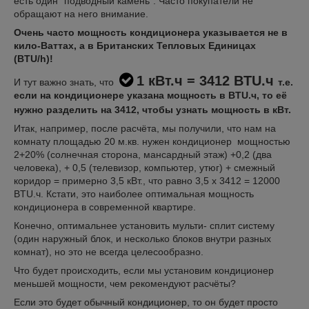
есть один "подводный камень". Часто покупатели не
обращают на него внимание.
Очень часто мощность кондиционера указывается не в
кило-Ваттах, а в Британских Тепловых Единицах
(BTU/h)!
1 кВт.ч = 3412 BTU.ч
И тут важно знать, что
т.е.
если на кондиционере указана мощность в BTU.ч, то её
нужно разделить на 3412, чтобы узнать мощность в кВт.
Итак, например, после расчёта, мы получили, что нам на
комнату площадью 20 м.кв. нужен кондиционер мощностью
2+20% (солнечная сторона, мансардный этаж) +0,2 (два
человека), + 0,5 (телевизор, компьютер, утюг) + смежный
коридор = примерно 3,5 кВт., что равно 3,5 х 3412 = 12000
BTU.ч. Кстати, это наиболее оптимальная мощность
кондиционера в современной квартире.
Конечно, оптимальнее установить мульти- сплит систему
(один наружный блок, и несколько блоков внутри разных
комнат), но это не всегда целесообразно.
Что будет происходить, если мы установим кондиционер
меньшей мощности, чем рекомендуют расчёты?
Если это будет обычный кондиционер, то он будет просто