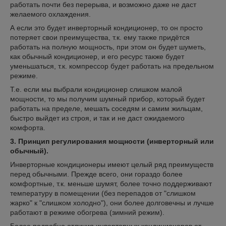
работать почти без перерыва, и возможно даже не даст
желаемого охлаждения.
А если это будет инверторный кондиционер, то он просто
потеряет свои преимущества, т.к. ему также придётся
работать на полную мощность, при этом он будет шуметь,
как обычный кондиционер, и его ресурс также будет
уменьшаться, т.к. компрессор будет работать на предельном
режиме.
Т.е. если мы выбрали кондиционер слишком малой
мощности, то мы получим шумный прибор, который будет
работать на пределе, мешать соседям и самим жильцам,
быстро выйдет из строя, и так и не даст ожидаемого
комфорта.
3. Принцип регулирования мощности (инверторный или
обычный).
Инверторные кондиционеры имеют целый ряд преимуществ
перед обычными. Прежде всего, они гораздо более
комфортные, т.к. меньше шумят, более точно поддерживают
температуру в помещении (без перепадов от "слишком
жарко" к "слишком холодно"), они более долговечны и лучше
работают в режиме обогрева (зимний режим).
Более подробно отличия инверторных кондиционеров от