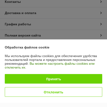
Контакты
Доставка и оплата
График работы
Полная версия сайта
Политика обработки cookies
Обработка файлов cookie
Мы используем файлы cookies для обеспечения удобства
Сайт создан на платформе Deal.by
пользователей портала и предоставления персональных
рекомендаций.
Вы можете настроить файлы cookies или
отключить их.
Принять
Информация для покупателя
Отклонить
Юридическое лицо:
УП "7 Мастеров"
223035 Минский р-н, а/г Ратомка, ул. Новая, д. 22, ком. 1К