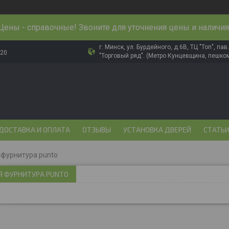
Цены - справочные! Звоните для уточнения цены и наличия
г. Минск, ул. Бурдейного, д.6В, ТЦ "Топ", па
-20
"Торговый ряд". (Метро Кунцевщина, пешком
ДОСТАВКА И ОПЛАТА
ОТЗЫВЫ
УСТАНОВКА ДВЕРЕЙ
СТАТЬ
фурнитура punto
Я ФУРНИТУРА PUNTO