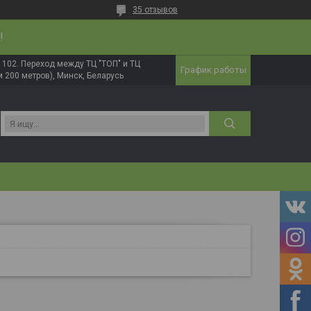
35 отзывов
!
в. 102. Переход между ТЦ "ТОП" и ТЦ
График работы
 200 метров), Минск, Беларусь
И