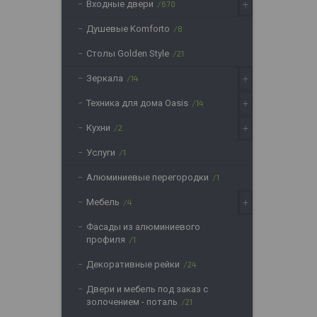
Входные двери
670
Душевые Komforto
8
Столы Golden Style
21
Зеркала
14
Техника для дома Oasis
14
Кухни
2
Услуги
1
Алюминиевые перегородки
1
Мебель
4
Фасады из алюминиевого
профиля
1
Декоративные рейки
24
Двери и мебель под заказ с
золочением - поталь
21