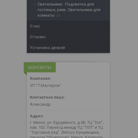
Светильники . Подсветка для
гостиных, реек. Светильники для
комнаты
2
О нас
Отзывы
Установка дверей
КОНТАКТЫ
УП "7 Мастеров"
Александр
г. Минск, ул. Бурдейного, д.6В, ТЦ "Топ",
пав. 102. Переход между ТЦ "ТОП" и ТЦ
"Торговый ряд". (Метро Кунцевщина,
пешком 200 метров), Минск, Беларусь