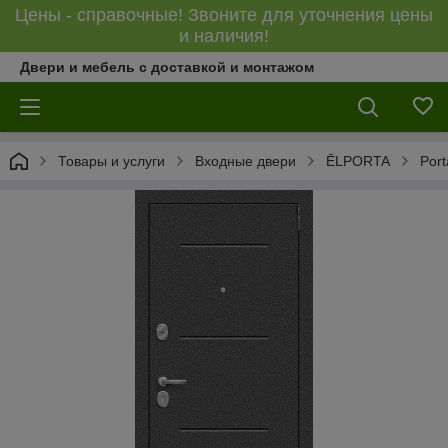
Цены - справочные! Звоните для уточнения цены
и наличия!
Двери и мебель с доставкой и монтажом
Товары и услуги
Входные двери
ĒLPORTA
Port