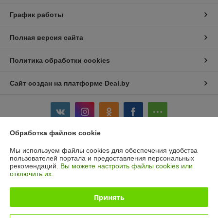
График работы
Полная версия сайта
Политика обработки cookies
Сайт создан на платформе Deal.by
Обработка файлов cookie
Информация для покупателя
Мы используем файлы cookies для обеспечения удобства
пользователей портала и предоставления персональных
Юридическое лицо:
УП "7 Мастеров"
рекомендаций.
Вы можете настроить файлы cookies или
223035 Минский р-н, а/г Ратомка, ул. Новая, д. 22, ком. 1К
отключить их.
Регистрационный номер ЕГР: 192572296
Принять
УНП: 192572296
Регистрационный орган: ГУ Юстиции Мингорисполкома