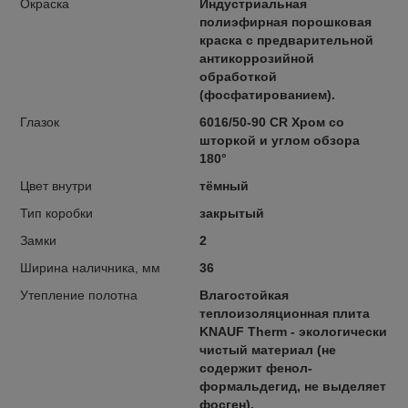
Окраска
Индустриальная
полиэфирная порошковая
краска с предварительной
антикоррозийной
обработкой
(фосфатированием).
Глазок
6016/50-90 CR Хром со
шторкой и углом обзора
180°
Цвет внутри
тёмный
Тип коробки
закрытый
Замки
2
Ширина наличника, мм
36
Утепление полотна
Влагостойкая
теплоизоляционная плита
KNAUF Therm - экологически
чистый материал (не
содержит фенол-
формальдегид, не выделяет
фосген).