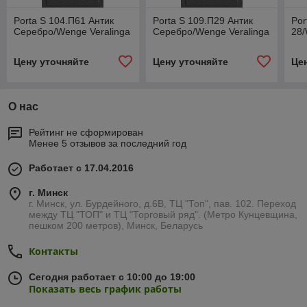
Porta S 104.П61 Антик
Porta S 109.П29 Антик
Por
Серебро/Wenge Veralinga
Серебро/Wenge Veralinga
28/
Цену уточняйте
Цену уточняйте
Це
О нас
Рейтинг не сформирован
Менее 5 отзывов за последний год
Работает с 17.04.2016
г. Минск
г. Минск, ул. Бурдейного, д.6В, ТЦ "Топ", пав. 102. Переход
между ТЦ "ТОП" и ТЦ "Торговый ряд". (Метро Кунцевщина,
пешком 200 метров), Минск, Беларусь
Контакты
Сегодня работает с 10:00 до 19:00
Показать весь график работы