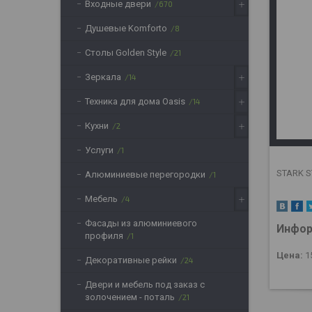
Входные двери
670
Душевые Komforto
8
Столы Golden Style
21
Зеркала
14
Техника для дома Oasis
14
Кухни
2
Услуги
1
STARK S
Алюминиевые перегородки
1
Мебель
4
Фасады из алюминиевого
Инфор
профиля
1
Цена:
1
Декоративные рейки
24
Двери и мебель под заказ с
золочением - поталь
21