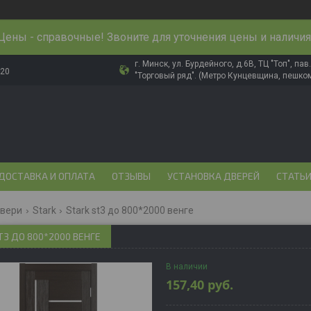
Цены - справочные! Звоните для уточнения цены и наличия
г. Минск, ул. Бурдейного, д.6В, ТЦ "Топ", па
-20
"Торговый ряд". (Метро Кунцевщина, пешком
ДОСТАВКА И ОПЛАТА
ОТЗЫВЫ
УСТАНОВКА ДВЕРЕЙ
СТАТЬ
двери
Stark
Stark st3 до 800*2000 венге
T3 ДО 800*2000 ВЕНГЕ
В наличии
157,40
руб.