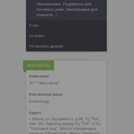
Светильники . Подсветка для
гостиных, реек. Светильники для
комнаты
2
О нас
Отзывы
Установка дверей
КОНТАКТЫ
УП "7 Мастеров"
Александр
г. Минск, ул. Бурдейного, д.6В, ТЦ "Топ",
пав. 102. Переход между ТЦ "ТОП" и ТЦ
"Торговый ряд". (Метро Кунцевщина,
пешком 200 метров), Минск, Беларусь