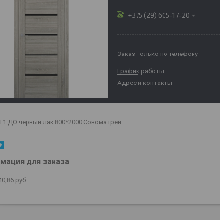
+375 (29) 605-17-20
Заказ только по телефону
График работы
Адрес и контакты
T1 ДО черный лак 800*2000 Сонома грей
мация для заказа
40,86
руб.