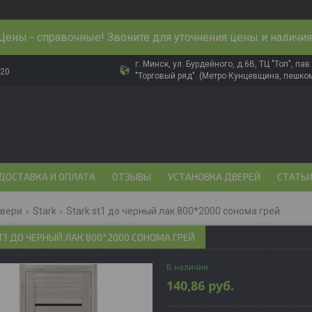
Цены - справочные! Звоните для уточнения цены и наличия
г. Минск, ул. Бурдейного, д.6В, ТЦ "Топ", па
-20
"Торговый ряд". (Метро Кунцевщина, пешком
ДОСТАВКА И ОПЛАТА
ОТЗЫВЫ
УСТАНОВКА ДВЕРЕЙ
СТАТЬ
двери
Stark
Stark st1 до черный лак 800*2000 сонома грей
T1 ДО ЧЕРНЫЙ ЛАК 800*2000 СОНОМА ГРЕЙ
В наличии
140,86
руб.