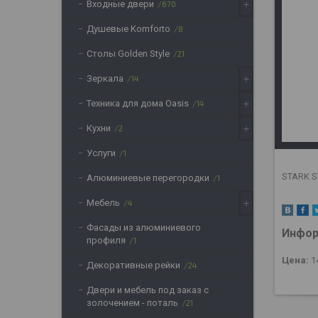
Входные двери
670
Душевые Komforto
8
Столы Golden Style
21
Зеркала
14
Техника для дома Oasis
14
Кухни
2
Услуги
1
STARK S
Алюминиевые перегородки
1
Мебель
4
Фасады из алюминиевого
Инфор
профиля
1
Цена:
1
Декоративные рейки
24
Двери и мебель под заказ с
золочением - поталь
21