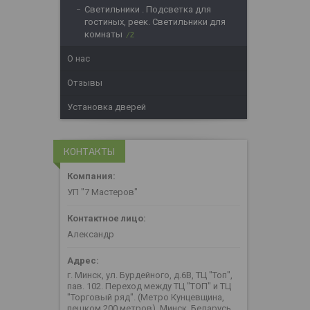
Светильники . Подсветка для
гостиных, реек. Светильники для
комнаты
2
О нас
Отзывы
Установка дверей
КОНТАКТЫ
УП "7 Мастеров"
Александр
г. Минск, ул. Бурдейного, д.6В, ТЦ "Топ",
пав. 102. Переход между ТЦ "ТОП" и ТЦ
"Торговый ряд". (Метро Кунцевщина,
пешком 200 метров), Минск, Беларусь