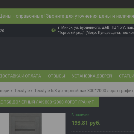
Цены - справочные! Звоните для уточнения цены и наличия
г. Минск, ул. Бурдейного, д.6В, ТЦ "Топ", па
-20
"Торговый ряд". (Метро Кунцевщина, пешком
ДОСТАВКА И ОПЛАТА
ОТЗЫВЫ
УСТАНОВКА ДВЕРЕЙ
СТАТЬ
двери
Texstyle
Texstyle ts8 до черный лак 800*2000 лорэт графит
E TS8 ДО ЧЕРНЫЙ ЛАК 800*2000 ЛОРЭТ ГРАФИТ
В наличии
193,81
руб.