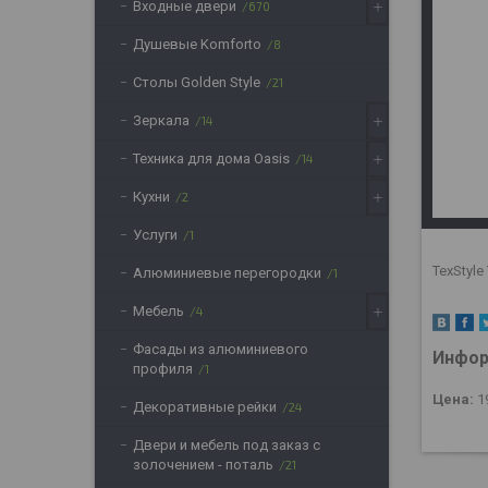
Входные двери
670
Душевые Komforto
8
Столы Golden Style
21
Зеркала
14
Техника для дома Oasis
14
Кухни
2
Услуги
1
TexStyl
Алюминиевые перегородки
1
Мебель
4
Фасады из алюминиевого
Инфор
профиля
1
Цена:
1
Декоративные рейки
24
Двери и мебель под заказ с
золочением - поталь
21