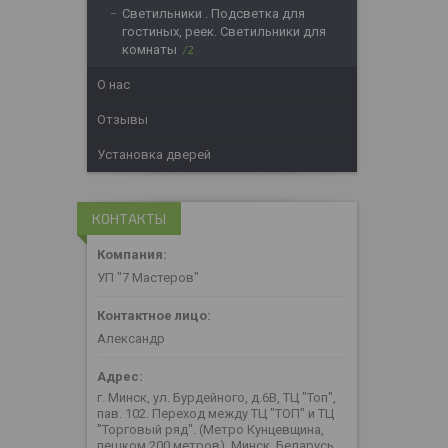
Светильники . Подсветка для
гостиных, реек. Светильники для
комнаты
2
О нас
Отзывы
Установка дверей
КОНТАКТЫ
УП "7 Мастеров"
Александр
г. Минск, ул. Бурдейного, д.6В, ТЦ "Топ",
пав. 102. Переход между ТЦ "ТОП" и ТЦ
"Торговый ряд". (Метро Кунцевщина,
пешком 200 метров), Минск, Беларусь