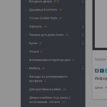
Входные двери
670
Душевые Komforto
8
Столы Golden Style
21
Зеркала
14
Техника для дома Oasis
14
Кухни
2
Услуги
1
TexStyl
Алюминиевые перегородки
1
Мебель
4
Фасады из алюминиевого
Инфор
профиля
1
Цена:
1
Декоративные рейки
24
Двери и мебель под заказ с
золочением - поталь
21