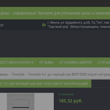
Цены - справочные! Звоните для уточнения цены и наличия
г. Минск, ул. Бурдейного, д.6В, ТЦ "Топ", па
-20
"Торговый ряд". (Метро Кунцевщина, пешком
ДОСТАВКА И ОПЛАТА
ОТЗЫВЫ
УСТАНОВКА ДВЕРЕЙ
СТАТЬ
двери
Texstyle
Texstyle ts1 до черный лак 800*2000 лорэт натур
E TS1 ДО ЧЕРНЫЙ ЛАК 800*2000 ЛОРЭТ НАТУРАЛЬНЫЙ
В наличии
185,32
руб.