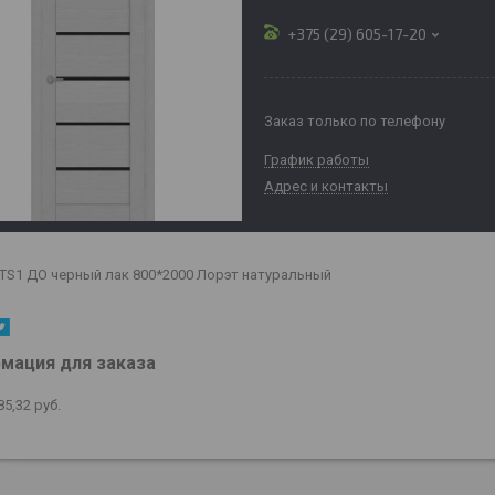
+375 (29) 605-17-20
Заказ только по телефону
График работы
Адрес и контакты
e TS1 ДО черный лак 800*2000 Лорэт натуральный
мация для заказа
85,32
руб.