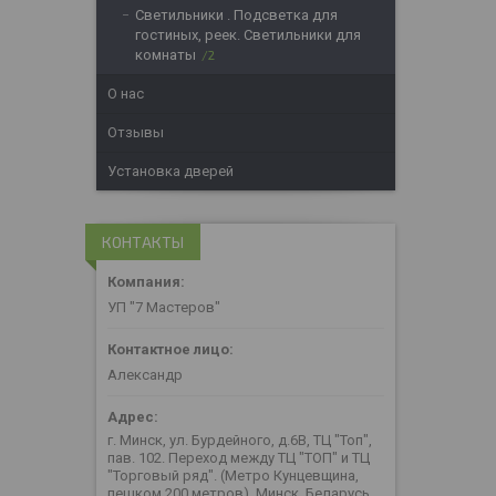
Светильники . Подсветка для
гостиных, реек. Светильники для
комнаты
2
О нас
Отзывы
Установка дверей
КОНТАКТЫ
УП "7 Мастеров"
Александр
г. Минск, ул. Бурдейного, д.6В, ТЦ "Топ",
пав. 102. Переход между ТЦ "ТОП" и ТЦ
"Торговый ряд". (Метро Кунцевщина,
пешком 200 метров), Минск, Беларусь