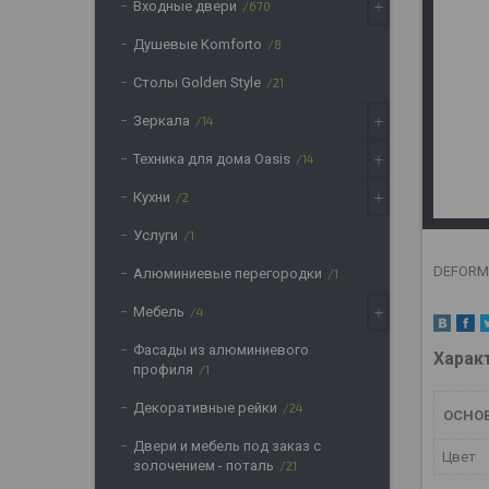
Входные двери
670
Душевые Komforto
8
Столы Golden Style
21
Зеркала
14
Техника для дома Oasis
14
Кухни
2
Услуги
1
DEFORM 
Алюминиевые перегородки
1
Мебель
4
Фасады из алюминиевого
Харак
профиля
1
Декоративные рейки
24
ОСНО
Двери и мебель под заказ с
Цвет
золочением - поталь
21