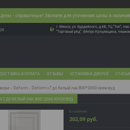
Цены - справочные! Звоните для уточнения цены и наличия
г. Минск, ул. Бурдейного, д.6В, ТЦ "Топ", па
-20
"Торговый ряд". (Метро Кунцевщина, пешком
ДОСТАВКА И ОПЛАТА
ОТЗЫВЫ
УСТАНОВКА ДВЕРЕЙ
СТАТЬ
двери
Deform
Deform v7 до белый лак 800*2000 крем вуд
V7 ДО БЕЛЫЙ ЛАК 800*2000 КРЕМ ВУД
В наличии
202,09
руб.