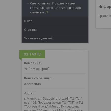
Светильники . Подсветка для
Инфор
гостиных, реек. Светильники для
комнаты
2
Цена:
2
О нас
Отзывы
Установка дверей
КОНТАКТЫ
УП "7 Мастеров"
Александр
г. Минск, ул. Бурдейного, д.6В, ТЦ "Топ",
пав. 102. Переход между ТЦ "ТОП" и ТЦ
"Торговый ряд". (Метро Кунцевщина,
пешком 200 метров), Минск, Беларусь