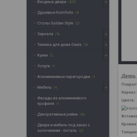
Входные двери
670
Душевые Komforto
8
Столы Golden Style
21
Зеркала
14
Техника для дома Oasis
14
Кухни
2
Услуги
1
Дверь
Алюминиевые перегородки
1
Покрыт
Мебель
4
Каркас:
Фасады из алюминиевого
Цвета:
профиля
1
Декоративные рейки
24
Вставка
Кромка
Двери и мебель под заказ с
золочением - поталь
21
Толщин