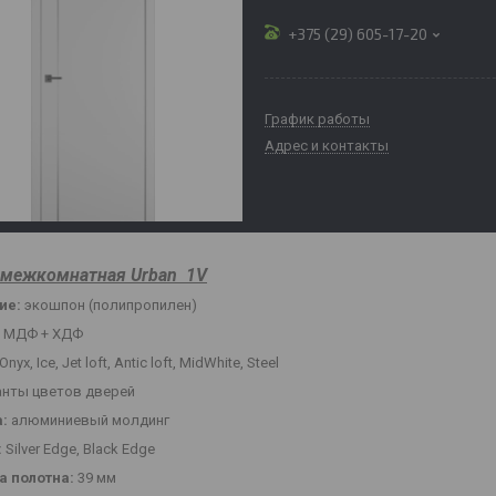
+375 (29) 605-17-20
График работы
Адрес и контакты
 межкомнатная Urban 1V
ие:
экошпон (полипропилен)
МДФ + ХДФ
Onyx, Ice, Jet loft, Antic loft, MidWhite, Steel
:
алюминиевый молдинг
:
Silver Edge, Black Edge
а полотна:
39 мм