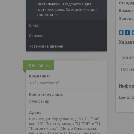
Станда
Светильники . Подсветка для
гостиных, реек. Светильники для
Возмож
комнаты
2
Заводс
О нас
Отзывы
Харак
Установка дверей
ОСНО
КОНТАКТЫ
Произ
УП "7 Мастеров"
Инфор
Цена:
5
Александр
г. Минск, ул. Бурдейного, д.6В, ТЦ "Топ",
пав. 102. Переход между ТЦ "ТОП" и ТЦ
"Торговый ряд". (Метро Кунцевщина,
пешком 200 метров), Минск, Беларусь