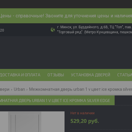
Цены - справочные! Звоните для уточнения цены и наличия
г. Минск, ул. Бурдейного, д.6В, ТЦ "Топ", па
-20
"Торговый ряд". (Метро Кунцевщина, пешком
ДОСТАВКА И ОПЛАТА
ОТЗЫВЫ
УСТАНОВКА ДВЕРЕЙ
СТАТЬ
двери
Urban
Межкомнатная дверь urban 1 v цвет ice кромка silve
АТНАЯ ДВЕРЬ URBAN 1 V ЦВЕТ ICE КРОМКА SILVER EDGE
Нет в наличии
529,20
руб.