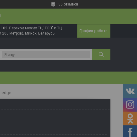
35 отзывов
!
в. 102. Переход между ТЦ "ТОП" и ТЦ
График работы
 200 метров), Минск, Беларусь
И
r edge