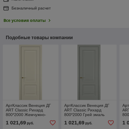
Безналичный расчет
Все условия оплаты
Подобные товары компании
АртКлассик Венеция ДГ
АртКлассик Венеция ДГ
Арт
ART Classic Рихард
ART Classic Рихард
ART
800*2000 Жемчужно-
800*2000 Грей эмаль
800
перламутровая эмаль
1 021,69
1 021,69
1 
руб.
руб.