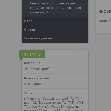
Светильники . Подсветка для
гостиных, реек. Светильники для
Инфор
комнаты
2
Цена:
6
О нас
Отзывы
Установка дверей
КОНТАКТЫ
УП "7 Мастеров"
Александр
г. Минск, ул. Бурдейного, д.6В, ТЦ "Топ",
пав. 102. Переход между ТЦ "ТОП" и ТЦ
"Торговый ряд". (Метро Кунцевщина,
пешком 200 метров), Минск, Беларусь