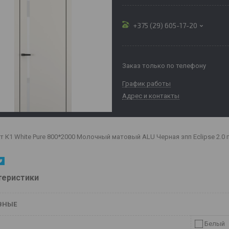
+375 (29) 605-17-20
Заказ только по телефону
График работы
Адрес и контакты
т К1 White Pure 800*2000 Молочный матовый ALU Черная зпп Eclipse 2.0 п
теристики
ВНЫЕ
Белый