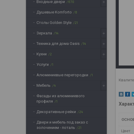
Входные двери
670
Душевые Komforto
8
Столы Golden Style
21
Зеркала
14
Техника для дома Oasis
14
Кухни
2
Услуги
1
Алюминиевые перегородки
1
Квалите
Мебель
4
Фасады из алюминиевого
профиля
1
Харак
Декоративные рейки
24
ОСНО
Двери и мебель под заказ с
золочением - поталь
21
Цвет