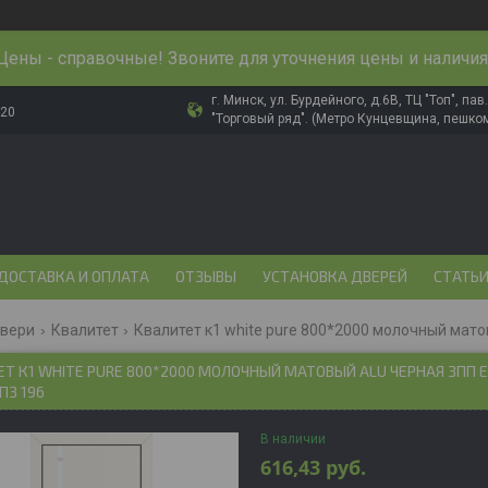
Цены - справочные! Звоните для уточнения цены и наличия
г. Минск, ул. Бурдейного, д.6В, ТЦ "Топ", па
-20
"Торговый ряд". (Метро Кунцевщина, пешком
ДОСТАВКА И ОПЛАТА
ОТЗЫВЫ
УСТАНОВКА ДВЕРЕЙ
СТАТЬ
двери
Квалитет
Квалитет к1 white pure 800*2000 молочный матовы
Т К1 WHITE PURE 800*2000 МОЛОЧНЫЙ МАТОВЫЙ ALU ЧЕРНАЯ ЗПП EC
ПЗ 196
В наличии
616,43
руб.