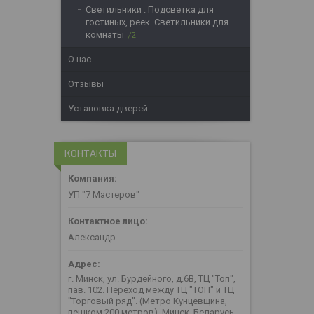
Светильники . Подсветка для
гостиных, реек. Светильники для
комнаты
2
О нас
Отзывы
Установка дверей
КОНТАКТЫ
УП "7 Мастеров"
Александр
г. Минск, ул. Бурдейного, д.6В, ТЦ "Топ",
пав. 102. Переход между ТЦ "ТОП" и ТЦ
"Торговый ряд". (Метро Кунцевщина,
пешком 200 метров), Минск, Беларусь