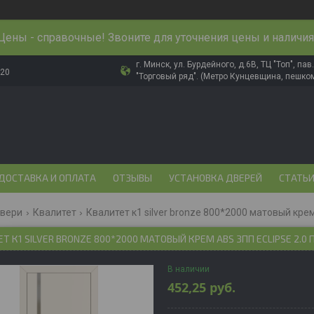
Цены - справочные! Звоните для уточнения цены и наличия
г. Минск, ул. Бурдейного, д.6В, ТЦ "Топ", па
-20
"Торговый ряд". (Метро Кунцевщина, пешком
ДОСТАВКА И ОПЛАТА
ОТЗЫВЫ
УСТАНОВКА ДВЕРЕЙ
СТАТЬ
двери
Квалитет
Квалитет к1 silver bronze 800*2000 матовый крем 
Т К1 SILVER BRONZE 800*2000 МАТОВЫЙ КРЕМ ABS ЗПП ECLIPSE 2.0 
В наличии
452,25
руб.