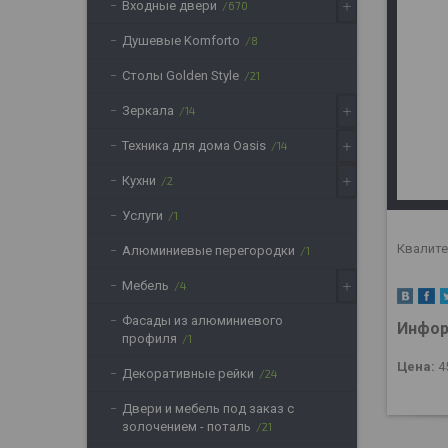
Входные двери
670
Душевые Komforto
8
Столы Golden Style
21
Зеркала
14
Техника для дома Oasis
14
Кухни
2
Услуги
1
Квалитет
Алюминиевые перегородки
1
Мебель
4
Фасады из алюминиевого
Инфор
профиля
1
Цена:
4
Декоративные рейки
24
Двери и мебель под заказ с
золочением - поталь
21