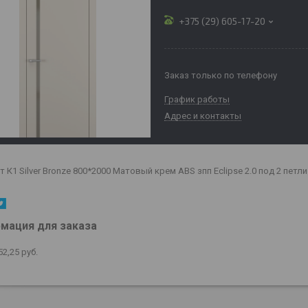
+375 (29) 605-17-20
Заказ только по телефону
График работы
Адрес и контакты
 К1 Silver Bronze 800*2000 Матовый крем ABS зпп Eclipse 2.0 под 2 петли
мация для заказа
52,25
руб.