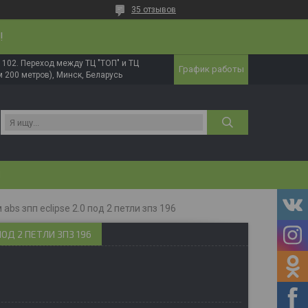
35 отзывов
!
в. 102. Переход между ТЦ "ТОП" и ТЦ
График работы
 200 метров), Минск, Беларусь
И
abs зпп eclipse 2.0 под 2 петли зпз 196
ПОД 2 ПЕТЛИ ЗПЗ 196