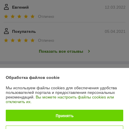
Евгений
12.03.2022
Отлично
Покупатель
05.04.2021
Отлично
Показать все отзывы
О нас
Обработка файлов cookie
Контакты
Мы используем файлы cookies для обеспечения удобства
пользователей портала и предоставления персональных
рекомендаций.
Вы можете настроить файлы cookies или
Доставка и оплата
отключить их.
График работы
Принять
Полная версия сайта