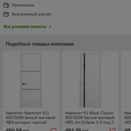
Наличными
Безналичный расчет
Все условия оплаты
Подобные товары компании
Квалитет Квалитет К11
Квалитет К1 Black Classic
Ква
800*2000 Белый матовый
800*2000 Белый матовый
80
ABS молдинг черный
ABS зпп Eclipse 2.0 под 2
ABS
(Mb) зпп Eclipse под 2
петли зпз 196
пет
450,58
452,25
45