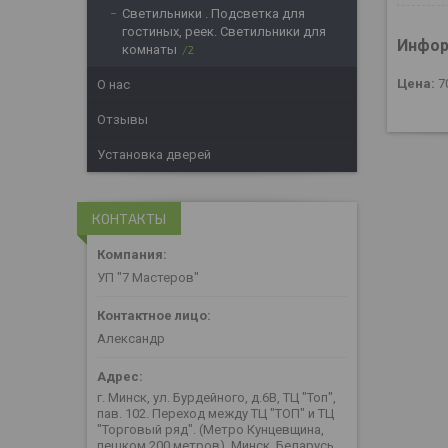
Светильники . Подсветка для
гостиных, реек. Светильники для
Инфор
комнаты
2
Цена:
7
О нас
Отзывы
Установка дверей
КОНТАКТЫ
УП "7 Мастеров"
Александр
г. Минск, ул. Бурдейного, д.6В, ТЦ "Топ",
пав. 102. Переход между ТЦ "ТОП" и ТЦ
"Торговый ряд". (Метро Кунцевщина,
пешком 200 метров), Минск, Беларусь