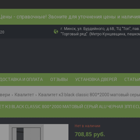
Цены - справочные! Звоните для уточнения цены и наличия
г. Минск, ул. Бурдейного, д.6В, ТЦ "Топ", па
-20
"Торговый ряд". (Метро Кунцевщина, пешком
ДОСТАВКА И ОПЛАТА
ОТЗЫВЫ
УСТАНОВКА ДВЕРЕЙ
СТАТЬ
двери
Квалитет
Квалитет к3 black classic 800*2000 матовый серый
Т К3 BLACK CLASSIC 800*2000 МАТОВЫЙ СЕРЫЙ ALU ЧЕРНАЯ ЗПП ECL
Нет в наличии
708,85
руб.