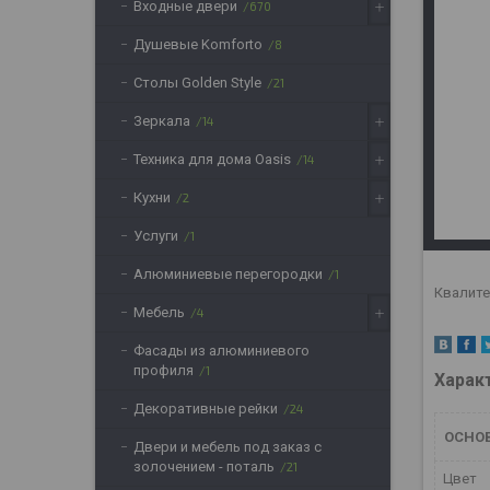
Входные двери
670
Душевые Komforto
8
Столы Golden Style
21
Зеркала
14
Техника для дома Oasis
14
Кухни
2
Услуги
1
Алюминиевые перегородки
1
Квалите
Мебель
4
Фасады из алюминиевого
профиля
1
Харак
Декоративные рейки
24
ОСНО
Двери и мебель под заказ с
золочением - поталь
21
Цвет