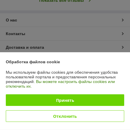
Показать все отзывы
О нас
Контакты
Доставка и оплата
График работы
Обработка файлов cookie
Мы используем файлы cookies для обеспечения удобства
Полная версия сайта
пользователей портала и предоставления персональных
рекомендаций.
Вы можете настроить файлы cookies или
отключить их.
Политика обработки cookies
Принять
Сайт создан на платформе Deal.by
Отклонить