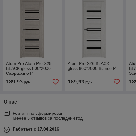
Atum Pro Atum Pro Х25
Atum Pro Х26 BLACK
Atu
BLACK gloss 800*2000
gloss 800*2000 Bianco Р
BLA
Cappuccino Р
Sc
189,93
189,93
18
руб.
руб.
О нас
Рейтинг не сформирован
Менее 5 отзывов за последний год
Работает с 17.04.2016