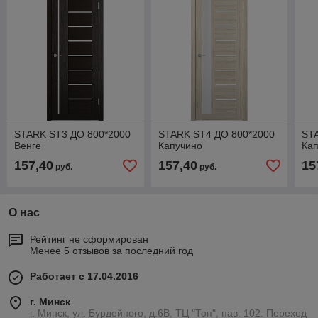
STARK ST3 ДО 800*2000
STARK ST4 ДО 800*2000
ST
Венге
Капучино
Ка
157,40
157,40
15
руб.
руб.
О нас
Рейтинг не сформирован
Менее 5 отзывов за последний год
Работает с 17.04.2016
г. Минск
г. Минск, ул. Бурдейного, д.6В, ТЦ "Топ", пав. 102. Переход