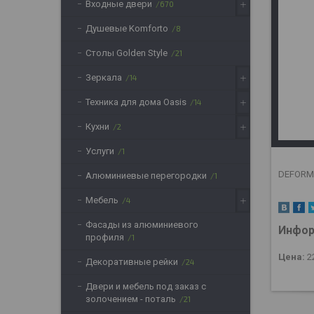
Входные двери
670
Душевые Komforto
8
Столы Golden Style
21
Зеркала
14
Техника для дома Oasis
14
Кухни
2
Услуги
1
DEFORM 
Алюминиевые перегородки
1
Мебель
4
Фасады из алюминиевого
Инфор
профиля
1
Цена:
2
Декоративные рейки
24
Двери и мебель под заказ с
золочением - поталь
21