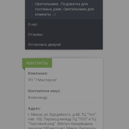
Светильники . Подсветка для
гостиных, реек. Светильники для
комнаты
2
О нас
Отзывы
Установка дверей
КОНТАКТЫ
УП "7 Мастеров"
Александр
г. Минск, ул. Бурдейного, д.6В, ТЦ "Топ",
пав. 102. Переход между ТЦ "ТОП" и ТЦ
"Торговый ряд". (Метро Кунцевщина,
пешком 200 метров), Минск, Беларусь