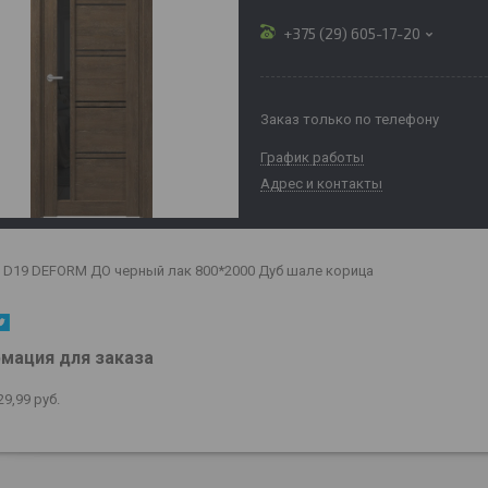
+375 (29) 605-17-20
Заказ только по телефону
График работы
Адрес и контакты
D19 DEFORM ДО черный лак 800*2000 Дуб шале корица
мация для заказа
29,99
руб.